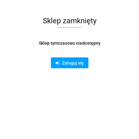
Sklep zamknięty
Sklep tymczasowo niedostępny
PAPIER FOTO YELLOW ONE A4 180g BŁYSK (20)
Zaloguj się
36.80