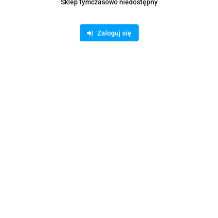
Sklep tymczasowo niedostępny
Zaloguj się
TECZKA KOPERTOWA STRIGO A5
2.74