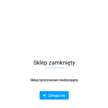
Sklep zamknięty
Sklep tymczasowo niedostępny
Zaloguj się
ZAWIESZKI DO KLUCZY MIX KOLORÓW (100)