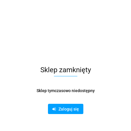
Sklep zamknięty
Sklep tymczasowo niedostępny
ka uniwersalna Cerva w
ce
Zaloguj się