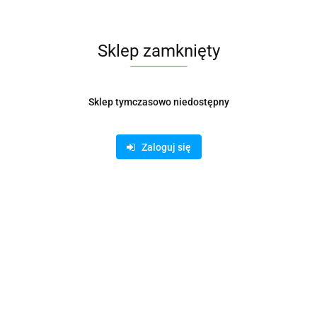
Sklep zamknięty
Sklep tymczasowo niedostępny
Zaloguj się
TECZKA PRESZPANOWA Z GUMKĄ BANTEX A4
POMARAŃCZOWA
5.32