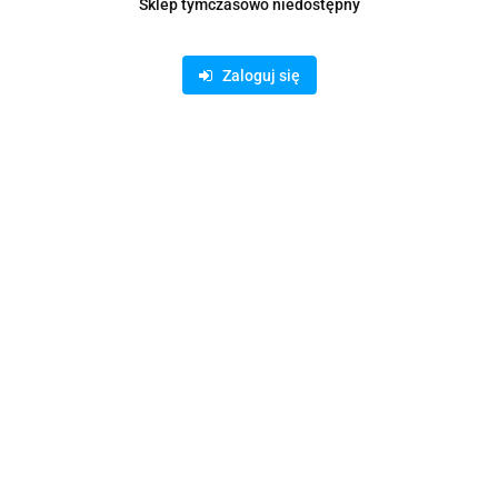
Sklep tymczasowo niedostępny
Zaloguj się
KOPERTY B4 SK BIAŁE (25)
15.57