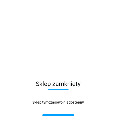
Sklep zamknięty
A LEITZ COMPLETE
TECZKA LEITZ COMPLETE
LER Z SUWAKIEM XS (2)
TRAVELLER Z SUWAKIEM XS
72.10
Sklep tymczasowo niedostępny