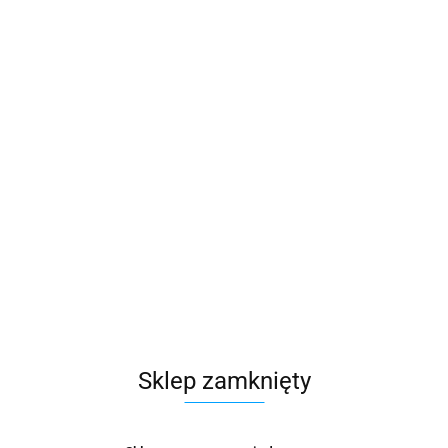
ETY DYMO LABELWRITER™
TAŚMA DO DRUKARKI LEITZ
mm BIAŁE
12mm*10m PLASTIKOWA
113.39
Sklep zamknięty