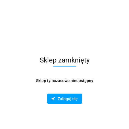
Sklep zamknięty
Sklep tymczasowo niedostępny
R FELLOWES ELECTRON A4
TRYMER FELLOWES GAMMA
Zaloguj się
609.83