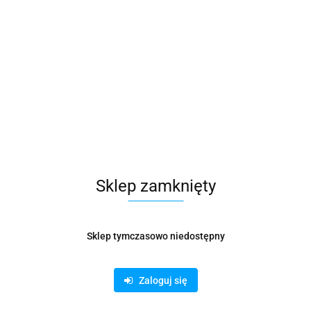
PŁYTY VERBATIM DVD+R cake25
55.24
Sklep zamknięty
Sklep tymczasowo niedostępny
Zaloguj się