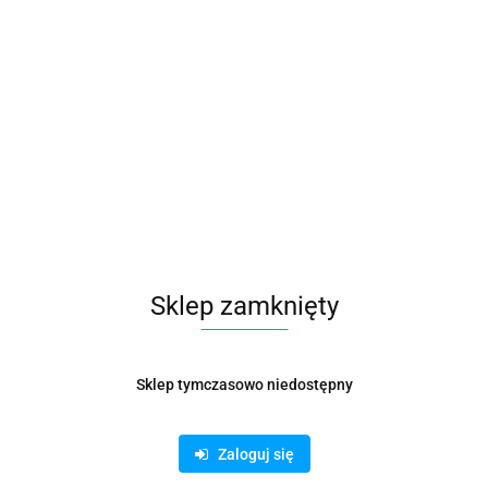
Sklep zamknięty
Sklep tymczasowo niedostępny
ETYKIETY NA ROLI TRIGONA 43x25mm BIAŁE (2000)
Zaloguj się