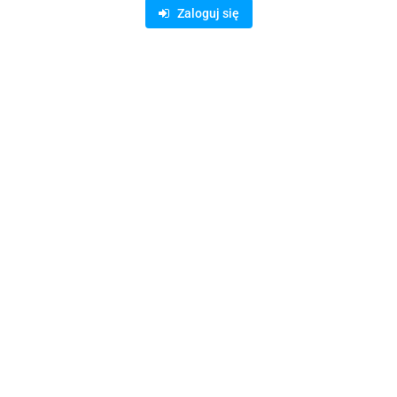
Nóż bezpieczny Klever Kutter KCJ żółty
Zaloguj się
10.52