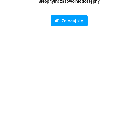
Sklep tymczasowo niedostępny
Zaloguj się
Wkład do odświeżacza powietrza Arola 250ml świeżość
poranka
10.13