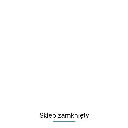
Parker
Symbol:
X22558
Symbol dostawcy
2169078
775.85
szt.
Do koszyka
Do przechowalni
Opinie
brak ocen
(dodaj)
Wysyłka w ciągu
3 dni
Cena przesyłki
32
Sklep zamknięty
Dostępność
Mało