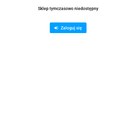
Waga
0.15 kg
Sklep tymczasowo niedostępny
Pobierz produkt do PDF
Zaloguj się
Zamówienie telefoniczne: 500 169 747
Zostaw telefon
Wyślij
Opis
Informacje dot. bezpieczeństwa
Opinie i oceny (0)