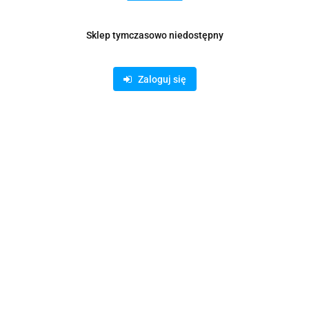
Waga
0.15 kg
Sklep tymczasowo niedostępny
Pobierz produkt do PDF
Zaloguj się
Zamówienie telefoniczne: 500 169 747
Zostaw telefon
Wyślij
Opis
Informacje dot. bezpieczeństwa
Opinie i oceny (0)