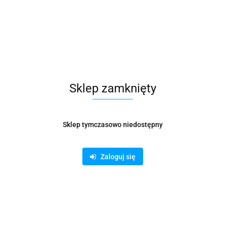
Opis
Informacje dot. bezpieczeństwa
Opinie i oceny (0)
Sklep zamknięty
Zadaj pytanie
Sklep tymczasowo niedostępny
* Ta niezwykle cicha niszczarka do papieru nie będzie zakłócać
spokoju otoczenia głośną pracą
* Wyposażona jest w wygodny wysuwany 18-litrowy pojemnik na
Zaloguj się
ścinki - szybki do opróżnienia, umożliwiający zachowanie porządku
* Dzięki niewielkim rozmiarom niszczarka będzie pasować do
każdego pomieszczenia w domu lub bez problemu zmieści się pod
biurkiem w miejscu pracy
* Posiada łatwy w obsłudze panel dotykowy oraz możliwość
bezproblemowego niszczenia do 10 kartek papieru w formacie A4
w jednym przebiegu
* Chroń swoje dane osobiste i biznesowe dzięki niszczarce tnącej