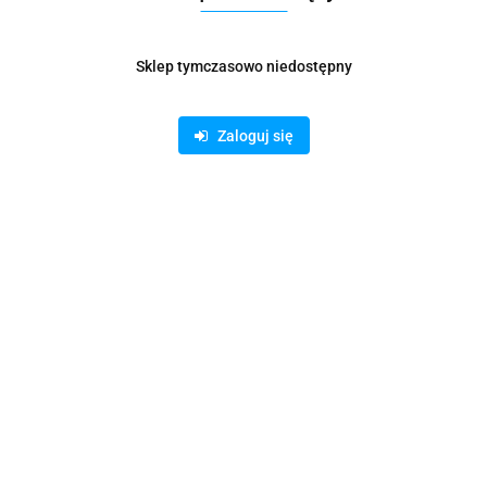
Pobierz produkt do PDF
Sklep tymczasowo niedostępny
Zamówienie telefoniczne: 500 169 747
Zaloguj się
Zostaw telefon
Wyślij
Opis
Parametry
Informacje dot. bezpieczeństwa
Opinie i oceny (0)