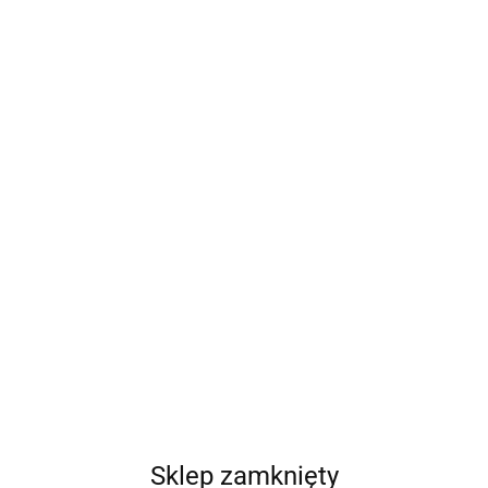
Leitz
Symbol:
X20526
189.16
szt.
Do koszyka
Do przechowalni
Opinie
brak ocen
(dodaj)
Wysyłka w ciągu
3 dni
Cena przesyłki
32
Dostępność
Mało
Waga
0.15 kg
Sklep zamknięty