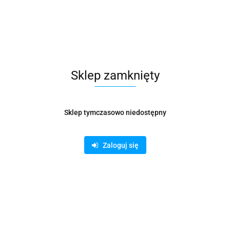
Zamówienie telefoniczne: 500 169 747
Zostaw telefon
Wyślij
Sklep zamknięty
Opis
Sklep tymczasowo niedostępny
Parametry
Zaloguj się
Informacje dot. bezpieczeństwa
Opinie i oceny (0)
Zadaj pytanie
Zszywacz Fashion HD70