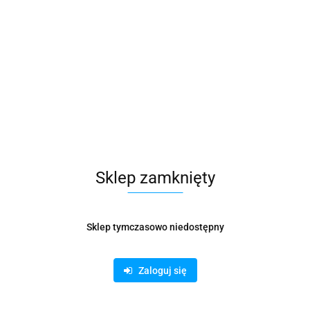
formacje dot. bezpieczeństwa
Opinie i o
. Efektywne, wielozadaniowe narzędzie do użytku zarówno w biurze, jak 
tro.
papieru (80 gsm)
konany w Szwecji.
Sklep zamknięty
ywki
Sklep tymczasowo niedostępny
Zaloguj się