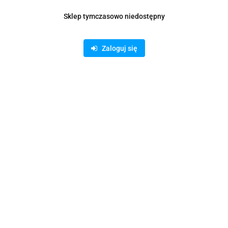
je dot. bezpieczeństwa
Opinie i oceny (0
Sklep tymczasowo niedostępny
czarek
wanie
Zaloguj się
Producenci