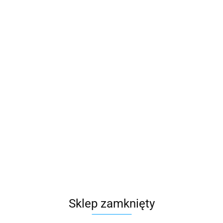
Zamówienie telefoniczne: 500 169 747
Zostaw telefon
Sklep zamknięty