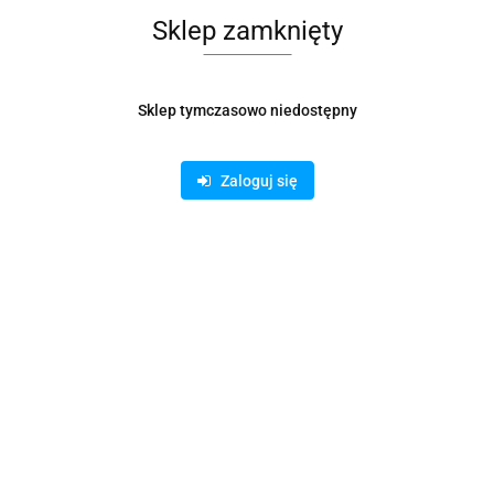
Dostępność
Mało
Sklep zamknięty
Waga
1.02 kg
Sklep tymczasowo niedostępny
Pobierz produkt do PDF
Zaloguj się
Zamówienie telefoniczne: 500 169 747
Zostaw telefon
Wyślij
Opis
Parametry