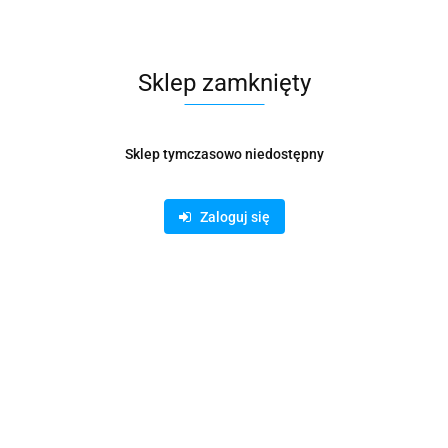
je dot. bezpieczeństwa
Opinie i oceny (0
 16"/41cm z osłoną Triple Protect łączy w sobie konstrukcję usprawniając
Sklep zamknięty
stawienie chronionego laptopa w torbie
 bezpieczeństwa na lotniskach, umożliwiając pozostawienie chronionego l
 wszystkich stron laptopa o rozmiarze do 15,6"/40 cm dzięki zastosowani
kieszeni utrzymuje porządek wśród przedmiotów takich jak przewody, ład
Sklep tymczasowo niedostępny
czas noszenia torby w ręku
Zaloguj się
 na kółkach, ułatwiając dzięki temu podróżowanie
rzeby zabezpieczenie przegrody laptopa przy użyciu blokady
Producenci