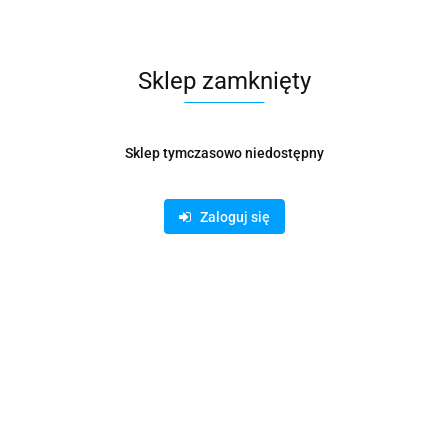
Pobierz produkt do PDF
Sklep zamknięty
Zamówienie telefoniczne: 500 169 747
Sklep tymczasowo niedostępny
Zostaw telefon
Zaloguj się
Wyślij
Opis
Informacje dot. bezpieczeństwa
Opinie i oceny (0)