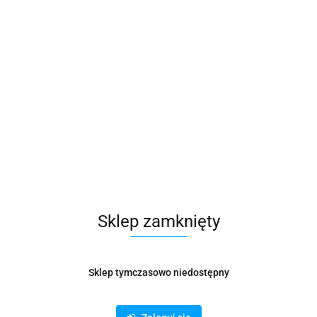
Opinie
brak ocen
(dodaj)
Wysyłka w ciągu
3 dni
Cena przesyłki
32
Dostępność
Mało
Waga
0.48 kg
Pobierz produkt do PDF
Sklep zamknięty
Zamówienie telefoniczne: 500 169 747
Sklep tymczasowo niedostępny
Zostaw telefon