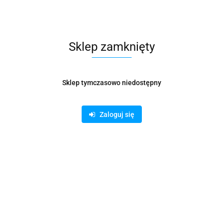
Pobierz produkt do PDF
Sklep zamknięty
Zamówienie telefoniczne: 500 169 747
Sklep tymczasowo niedostępny
Zostaw telefon
Zaloguj się
Wyślij
Opis
Parametry
Informacje dot. bezpieczeństwa