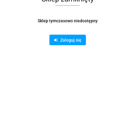
Grand
Symbol:
X02498
Sklep tymczasowo niedostępny
15.10
Zaloguj się
szt.
Do koszyka
Do przechowalni
Opinie
brak ocen
(dodaj)
Wysyłka w ciągu
3 dni
Cena przesyłki
32
Dostępność
Mało
Waga
0.15 kg