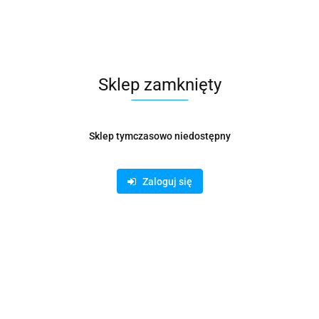
Cena przesyłki
32
Dostępność
Mało
Waga
0.15 kg
Sklep zamknięty
Pobierz produkt do PDF
Sklep tymczasowo niedostępny
Zamówienie telefoniczne: 500 169 747
Zaloguj się
Zostaw telefon
Wyślij
Opis