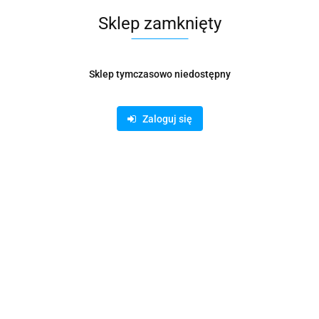
iego dostępu do przyborów, szeroka część z tyłu do przechowywania do
Sklep zamknięty
odczas gdy urządzenie jest w zasięgu wzroku
dzienne użytkowanie, łatwy do czyszczenia
szafek
Sklep tymczasowo niedostępny
jwyższą jakość z komfortem, jaki zapewnia domowy styl.
Zaloguj się
Producenci