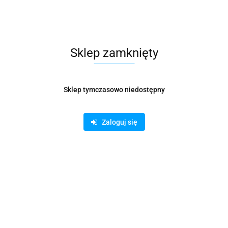
Waga
0.15 kg
Pobierz produkt do PDF
Sklep zamknięty
Zamówienie telefoniczne: 500 169 747
Sklep tymczasowo niedostępny
Zaloguj się
Zostaw telefon
Wyślij
Opis
Informacje dot. bezpieczeństwa
Opinie i oceny (0)