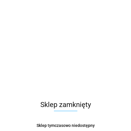
Zamówienie telefoniczne: 500 169 747
Zostaw telefon
formacje dot. bezpieczeństwa
Opinie i o
Sklep zamknięty
 w porządkowaniu dokumentów
ietami, które można opisać także komputerowo
oślizgowym podkładkom z tworzywa
Sklep tymczasowo niedostępny