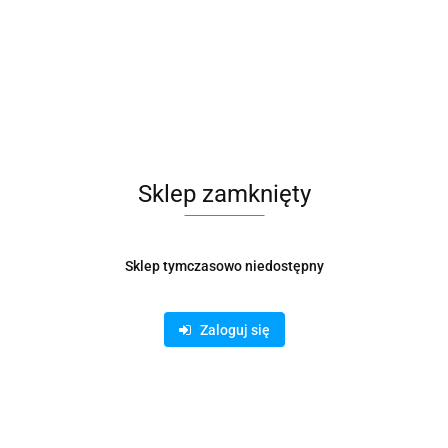
Durable
Symbol:
X20737
Symbol dostawcy
505123
218.97
Sklep zamknięty
szt.
Do koszyka
Do przechowalni
Sklep tymczasowo niedostępny
Opinie
brak ocen
(dodaj)
Zaloguj się
Wysyłka w ciągu
3 dni
Cena przesyłki
32
Dostępność
Mało