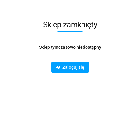
Waga
0.04 kg
Pobierz produkt do PDF
Sklep zamknięty
Sklep tymczasowo niedostępny
Zamówienie telefoniczne: 500 169 747
Zaloguj się
Zostaw telefon
Wyślij
Opis
Parametry
Informacje dot. bezpieczeństwa