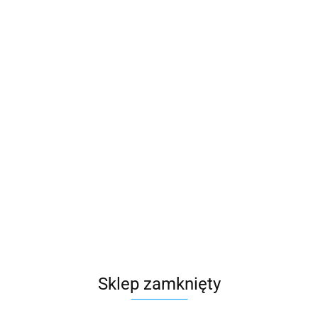
Moleskine
Symbol:
X17916
Symbol dostawcy
: MS-853551
216.18
szt.
Do koszyka
Do przechowalni
Opinie
brak ocen
(dodaj)
Wysyłka w ciągu
3 dni
Cena przesyłki
32
Sklep zamknięty
Dostępność
Mało