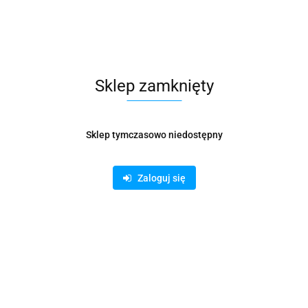
formacje dot. bezpieczeństwa
Opinie i o
Sklep zamknięty
ładki
Sklep tymczasowo niedostępny
Zaloguj się
pier certyfikowany FSC? (FSC - certyfikat poświadczający, że drewno 
isem oraz ołówkiem
rnego notatnika używanego przez artystów i myślicieli w ciągu ostatnich
ziś Moleskine oferuje produkty zarówno do codziennych, jak i niezwykłych 
niają się formą i funkcją