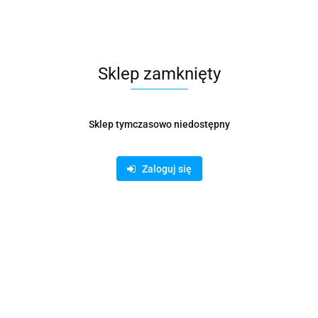
je dot. bezpieczeństwa
Opinie i oceny (0
Sklep zamknięty
Sklep tymczasowo niedostępny
u oraz płyt CD i kart plastikowych
okrywie urządzenia
Zaloguj się
zuwania (stand-by)
godziny na dobę
ania papieru lub wyjęcia pojemnika na ścinki
ienia kosza
tosowania worków
D
 plastikowe (1,5 L)
ia na noże tnące