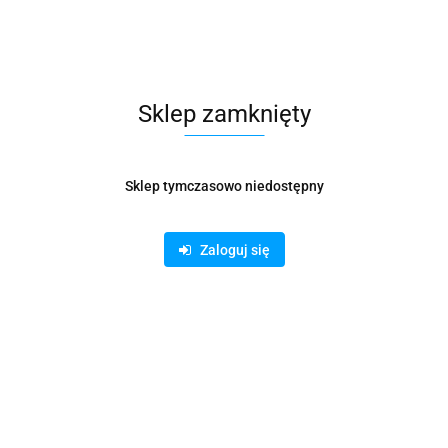
Waga
0.15 kg
Pobierz produkt do PDF
Sklep zamknięty
Zamówienie telefoniczne: 500 169 747
Sklep tymczasowo niedostępny
Zostaw telefon
Zaloguj się
Wyślij
Opis
Informacje dot. bezpieczeństwa
Opinie i oceny (0)