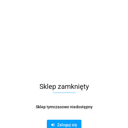
Zamówienie telefoniczne: 500 169 747
Zostaw telefon
je dot. bezpieczeństwa
Opinie i oceny (0
eń wielkości zaledwie 0,3 mikrona, w tym zarodniki pleśni, drobnoustroje,
Sklep zamknięty
e True Hepa zapobiega rozprzestrzenianiu się bakterii, pleśni i grzybów
a HEPA co 12 miesięcy, o konieczności jego wymiany sygnalizuje odpowi
Sklep tymczasowo niedostępny
Producenci
Zaloguj się