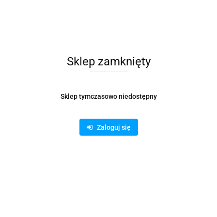
Dostępność
Mało
Waga
1.15 kg
Pobierz produkt do PDF
Sklep zamknięty
Zamówienie telefoniczne: 500 169 747
Sklep tymczasowo niedostępny
Zaloguj się
Zostaw telefon
Wyślij
Opis
Parametry