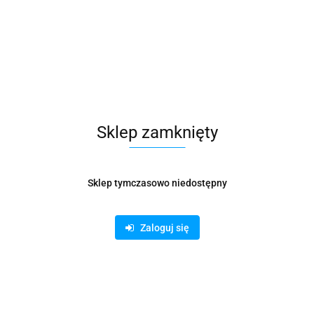
Wysyłka w ciągu
3 dni
Cena przesyłki
32
Dostępność
Mało
Waga
0.99 kg
Sklep zamknięty
Pobierz produkt do PDF
Sklep tymczasowo niedostępny
Zamówienie telefoniczne: 500 169 747
Zaloguj się
Zostaw telefon
Wyślij
Opis