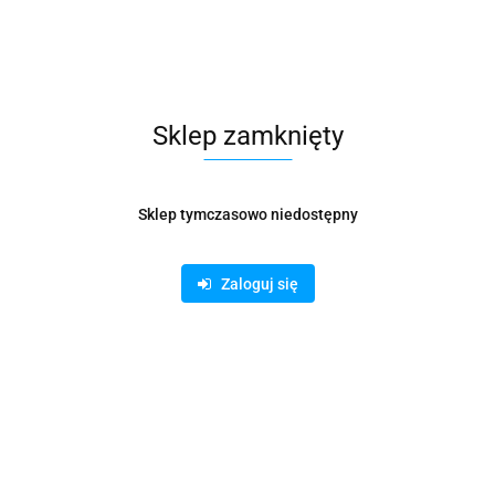
formacje dot. bezpieczeństwa
Opinie i o
Sklep zamknięty
wanie papieru
Sklep tymczasowo niedostępny
tu A4
Zaloguj się
owych formatów mniejszych niż A4 nie