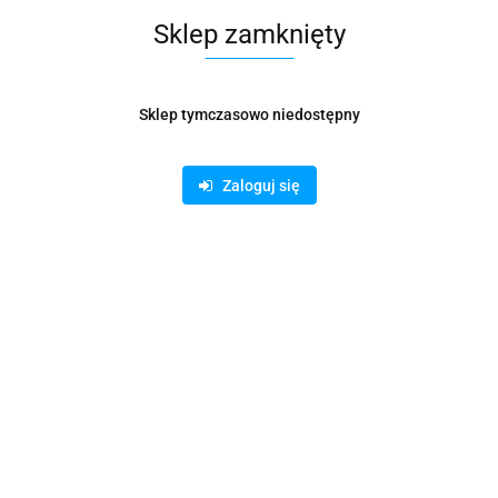
Sklep zamknięty
Pobierz produkt do PDF
Sklep tymczasowo niedostępny
Zamówienie telefoniczne: 500 169 747
Zaloguj się
Zostaw telefon
Wyślij
Opis
Informacje dot. bezpieczeństwa
Opinie i oceny (0)